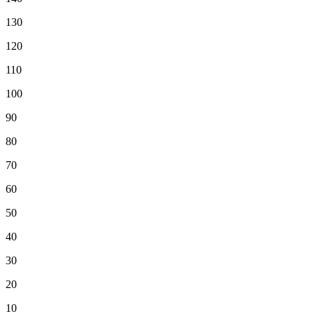
130
120
110
100
90
80
70
60
50
40
30
20
10