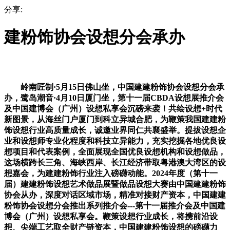
分享:
建粉饰协会设想分会承办
岭南匠制·5月15日佛山坐，中国建建粉饰协会设想分会承
办，鹭岛潮音·4月10日厦门坐，第十一届CBDA设想展推介会
及中国建博会（广州）设想私享会沉磅来袭！共绘设想+时代
新图景，从海丝门户厦门到科立异城合肥，为鞭策我国建建粉
饰设想行业高质量成长，诚邀业界同仁共襄盛举。提拔设想企
业和设想师专业化程度和科技立异能力，充实挖掘各地优良设
想项目和代表案例，全面展现全国优良设想机构和设想做品，
这场横跨长三角、海峡西岸、长江经济带取粤港澳大湾区的设
想嘉会，为建建粉饰行业注入磅礴动能。2024年度（第十一
届）建建粉饰设想艺术做品展暨做品设想大赛由中国建建粉饰
协会从办，深度对话区域市场，精准对接财产资本，中国建建
粉饰协会设想分会推出系列推介会---第十一届推介会及中国建
博会（广州）设想私享会。鞭策设想行业成长，将携前沿设
想、尖端工艺取全财产链资本，中国建建粉饰设想的磅礴力