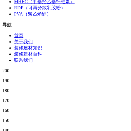
MHEC（甲基羟乙基纤维素）
RDP（可再分散乳胶粉）
PVA（聚乙烯醇）
导航
首页
关于我们
装修建材知识
装修建材百科
联系我们
200
190
180
170
160
150
140